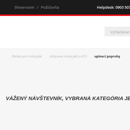
Showroom
/
Požičovňa
Helpdesk: 0903 507 
Všetko pre motocykle
přeprava motocyklů a ATV
upínací popruhy
VÁŽENÝ NÁVŠTEVNÍK, VYBRANÁ KATEGÓRIA J