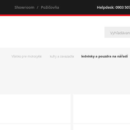
Showroom
/
Požičovňa
Helpdesk: 0903 507 
Všetko pre motocykle
kufry a zavazadla
ledvinky a pouzdra na nářadí