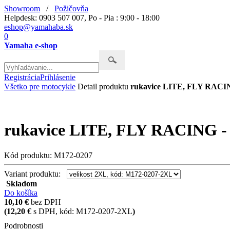
Showroom
/
Požičovňa
Helpdesk: 0903 507 007, Po - Pia : 9:00 - 18:00
eshop@yamahaba.sk
0
Yamaha e-shop
Registrácia
Prihlásenie
Všetko pre motocykle
Detail produktu
rukavice LITE, FLY RACING
rukavice LITE, FLY RACING - 
Kód produktu: M172-0207
Variant produktu:
Skladom
Do košíka
10,10 €
bez DPH
(12,20 €
s DPH
, kód:
M172-0207-2XL
)
Podrobnosti