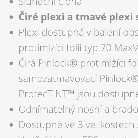
Sluneční clona
Čiré plexi a tmavé plexi 
Plexi dostupná v balení ob
protimlžící folii typ 70 Max
Čirá Pinlock® protimlžící f
samozatmavovací Pinlock® p
ProtecTINT™ jsou dostupné
Odnímatelný nosní a bradov
Dostupné ve 3 velikostech sk