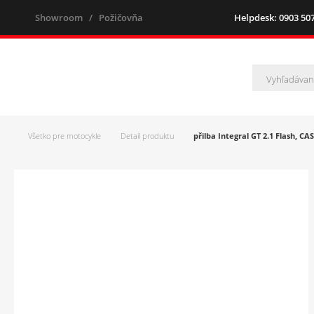
Showroom
/
Požičovňa
Helpdesk: 0903 507 
Všetko pre motocykle
Detail produktu
přilba Integral GT 2.1 Flash, C