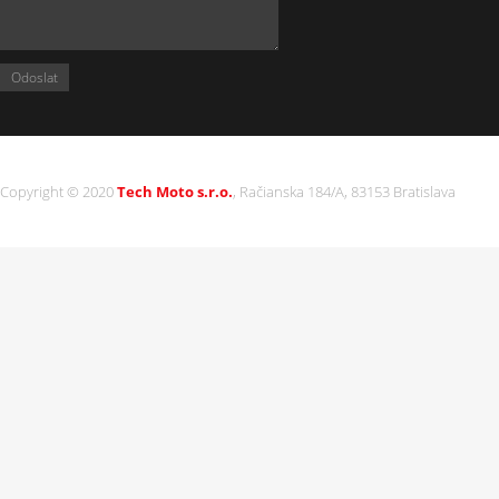
Copyright © 2020
Tech Moto s.r.o.
, Račianska 184/A, 83153 Bratislava