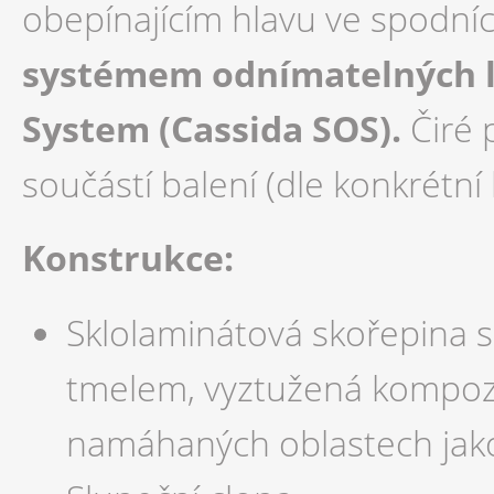
obepínajícím hlavu ve spodních
systémem odnímatelných lí
System (Cassida SOS).
Čiré 
součástí balení (dle konkrétn
Konstrukce:
Sklolaminátová skořepina 
tmelem, vyztužená kompozi
namáhaných oblastech jako