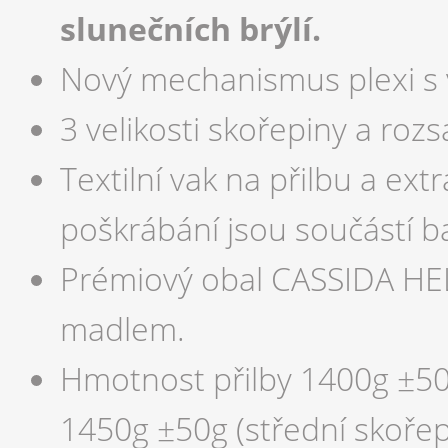
slunečních brýlí.
Nový mechanismus plexi s v
3 velikosti skořepiny a rozs
Textilní vak na přilbu a ext
poškrábání jsou součástí ba
Prémiový obal CASSIDA HE
madlem.
Hmotnost přilby 1400g ±50g 
1450g ±50g (střední skořepi