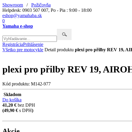
Showroom
/
Požičovňa
Helpdesk: 0903 507 007, Po - Pia : 9:00 - 18:00
eshop@yamahaba.sk
0
Yamaha e-shop
Registrácia
Prihlásenie
Všetko pre motocykle
Detail produktu
plexi pro přilby REV 19, AI
plexi pro přilby REV 19, AIROH 
Kód produktu: M142-977
Skladom
Do košíka
41,20 €
bez DPH
(49,90 €
s DPH
)
Akcie