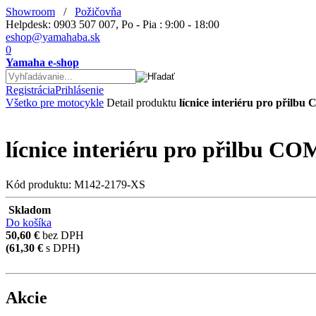
Showroom
/
Požičovňa
Helpdesk: 0903 507 007, Po - Pia : 9:00 - 18:00
eshop@yamahaba.sk
0
Yamaha e-shop
Registrácia
Prihlásenie
Všetko pre motocykle
Detail produktu
lícnice interiéru pro při
lícnice interiéru pro přilbu
Kód produktu: M142-2179-XS
Skladom
Do košíka
50,60 €
bez DPH
(61,30 €
s DPH
)
Akcie