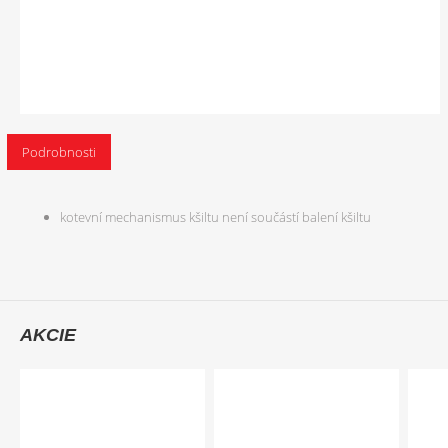
Podrobnosti
kotevní mechanismus kšiltu není součástí balení kšiltu
AKCIE