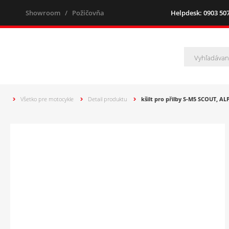
Showroom
/
Požičovňa
Helpdesk: 0903 507 
Všetko pre motocykle
Detail produktu
kšilt pro přilby S-M5 SCOUT, AL