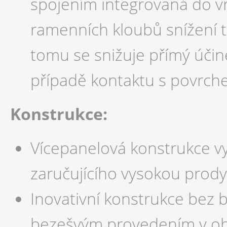
spojením integrovaná do vrs
ramenních kloubů snížení t
tomu se snižuje přímý úči
případě kontaktu s povrche
Konstrukce:
Vícepanelová konstrukce vy
zaručujícího vysokou prod
Inovativní konstrukce bez b
bezešvým provedením v obl