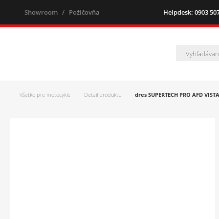
Showroom
/
Požičovňa
Helpdesk: 0903 507 
Všetko pre motocykle
Detail produktu
dres SUPERTECH PRO AFD VISTA,