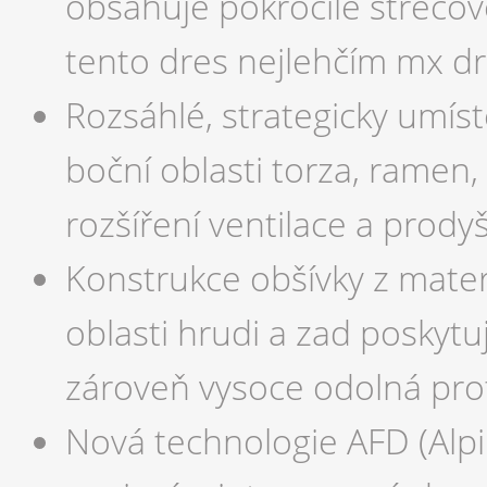
obsahuje pokročilé strečové
tento dres nejlehčím mx d
Rozsáhlé, strategicky umís
boční oblasti torza, ramen,
rozšíření ventilace a prodyš
Konstrukce obšívky z mater
oblasti hrudi a zad poskytu
zároveň vysoce odolná prot
Nová technologie AFD (Alp