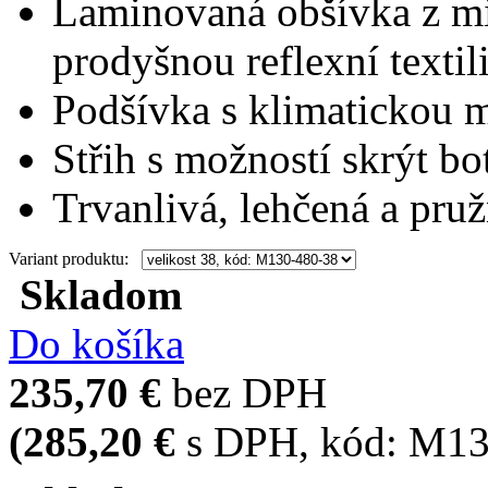
Laminovaná obšívka z mi
prodyšnou reflexní textili
Podšívka s klimaticko
Střih s možností skrýt bo
Trvanlivá, lehčená a pru
Variant produktu:
Skladom
Do košíka
235,70 €
bez DPH
(285,20 €
s DPH
, kód:
M13