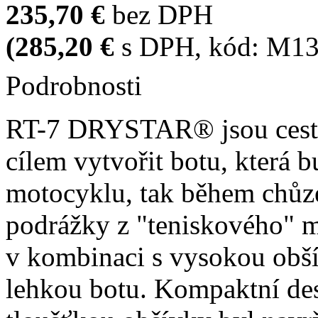
235,70 €
bez DPH
(285,20 €
s DPH
, kód:
M13
Podrobnosti
RT-7 DRYSTAR® jsou cestov
cílem vytvořit botu, která b
motocyklu, tak během chůze
podrážky z "teniskového" 
v kombinaci s vysokou obší
lehkou botu. Kompaktní de