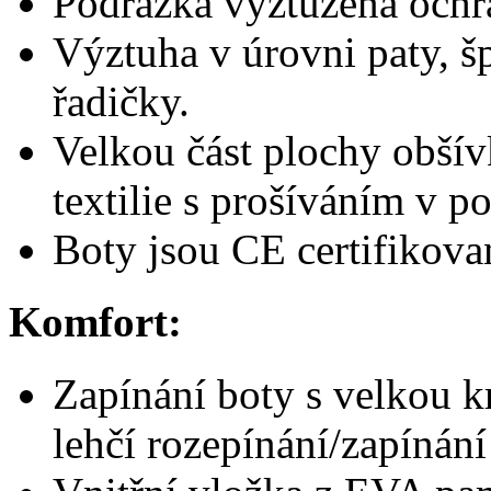
Podrážka vyztužená ochr
Výztuha v úrovni paty, š
řadičky.
Velkou část plochy obšív
textilie s prošíváním v p
Boty jsou CE certifikova
Komfort:
Zapínání boty s velkou k
lehčí rozepínání/zapínání 