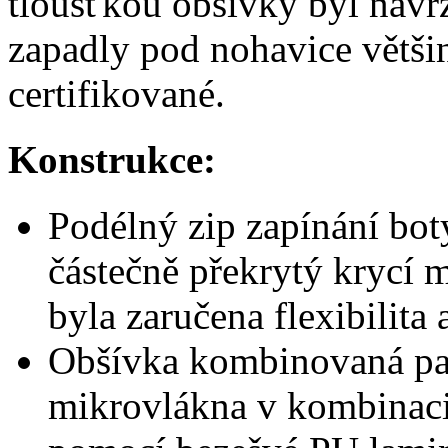
tloušťkou obšívky byl navr
zapadly pod nohavice větši
certifikované.
Konstrukce:
Podélný zip zapínání bot
částečně překrytý krycí 
byla zaručena flexibilita
Obšívka kombinovaná pan
mikrovlákna v kombinaci 