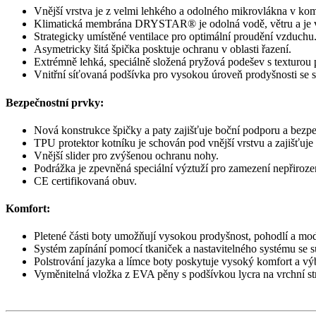
Vnější vrstva je z velmi lehkého a odolného mikrovlákna v k
Klimatická membrána DRYSTAR® je odolná vodě, větru a je v
Strategicky umístěné ventilace pro optimální proudění vzduchu
Asymetricky šitá špička posktuje ochranu v oblasti řazení.
Extrémně lehká, speciálně složená pryžová podešev s texturou pr
Vnitřní síťovaná podšívka pro vysokou úroveň prodyšnosti se 
Bezpečnostní prvky:
Nová konstrukce špičky a paty zajišťuje boční podporu a bezpe
TPU protektor kotníku je schován pod vnější vrstvu a zajišťuje 
Vnější slider pro zvýšenou ochranu nohy.
Podrážka je zpevněná speciální výztuží pro zamezení nepřiroz
CE certifikovaná obuv.
Komfort:
Pletené části boty umožňují vysokou prodyšnost, pohodlí a mod
Systém zapínání pomocí tkaniček a nastavitelného systému se
Polstrování jazyka a límce boty poskytuje vysoký komfort a výbo
Vyměnitelná vložka z EVA pěny s podšívkou lycra na vrchní st