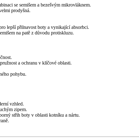
ombinaci se semišem a bezešvým mikrovláknem.
elmi prodyšná.
.
o lepší přilnavost boty a vynikající absorbci.
semišem na patě z důvodu protiskluzu.
čnost.
pružnost a ochranu v klíčové oblasti.
eného pohybu.
erní vzhled.
 suchým zipem.
rný střih boty v oblasti kotníku a nártu.
raně.